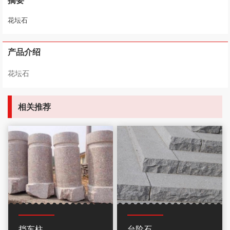
摘要
花坛石
产品介绍
花坛石
相关推荐
挡车柱
台阶石